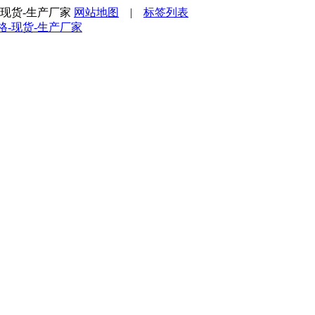
格-现货-生产厂家
网站地图
|
标签列表