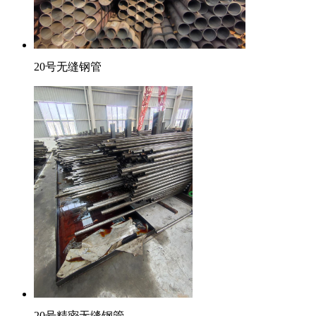
20号无缝钢管
20号精密无缝钢管