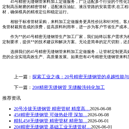
45号精密无缝钢管来料加工定做服务，广泛适配多个行业的个性化需
定制高压耐磨的精密管材，适配液压油缸、液压管路的安装需求;在工
材，确保模具的精准定位和稳定运行。
相较于标准管材采购，来料加工定做服务更具性价比和针对性。客户
免管材裁剪造成的浪费，提高原料利用率，进一步为客户节省生产成本
作为**的45号精密无缝钢管生产加工厂家，我们始终以客户需求为
定制要求，提供**的技术建议和解决方案。无论是简单的定尺切割，还
选择我们的45号精密无缝钢管来料加工定做服务，让管材定制更高效
您的企业实现高效生产、高质量发展。如果您有45号精密无缝钢管来料
上一篇：
探索工业之魂：20号精密无缝钢管的卓越性能
下一篇：
20#精密无缝钢管 无缝酸洗钝化加工
推荐资讯
20号冷拔无缝钢管 精密管材 精度高…
2026-06-08
45#精密无缝钢管 可做热处理 深加…
2026-06-08
精轧45#无缝钢管 精密管材 精密加…
2026-06-01
20#精密无缝钢管 基础工业无缝管材…
2026-06-01